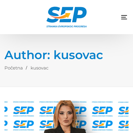
TO
NA
Author: kusovac
Početna
kusovac