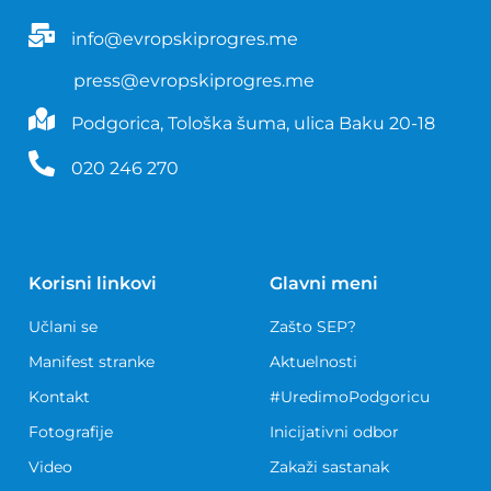
info@evropskiprogres.me
press@evropskiprogres.me
Podgorica, Tološka šuma, ulica Baku 20-18
020 246 270
Korisni linkovi
Glavni meni
Učlani se
Zašto SEP?
Manifest stranke
Aktuelnosti
Kontakt
#UredimoPodgoricu
Fotografije
Inicijativni odbor
Video
Zakaži sastanak