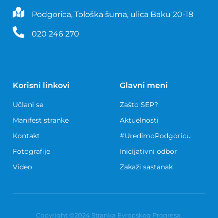
Podgorica, Tološka šuma, ulica Baku 20-18
020 246 270
Korisni linkovi
Glavni meni
Učlani se
Zašto SEP?
Manifest stranke
Aktuelnosti
Kontakt
#UredimoPodgoricu
Fotografije
Inicijativni odbor
Video
Zakaži sastanak
Copyright ©2024 Stranka Evropskog Progresa.