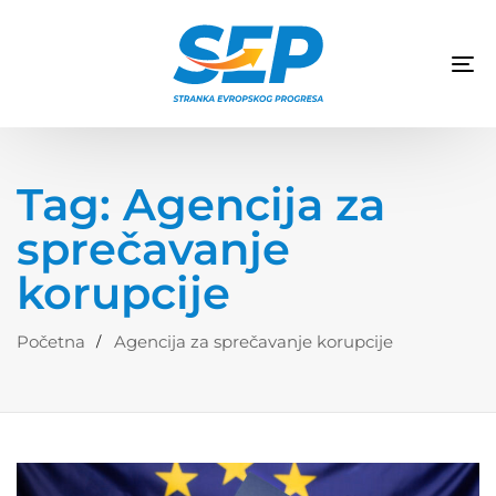
TO
NA
Tag: Agencija za
sprečavanje
korupcije
Početna
Agencija za sprečavanje korupcije