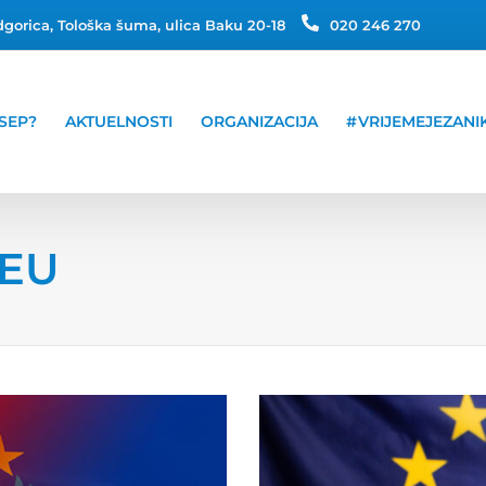
gorica, Tološka šuma, ulica Baku 20-18
020 246 270
SEP?
AKTUELNOSTI
ORGANIZACIJA
#VRIJEMEJEZANI
 EU