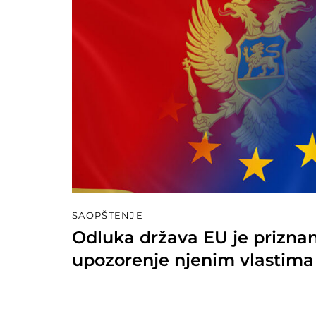
SAOPŠTENJE
Odluka država EU je priznanj
upozorenje njenim vlastima