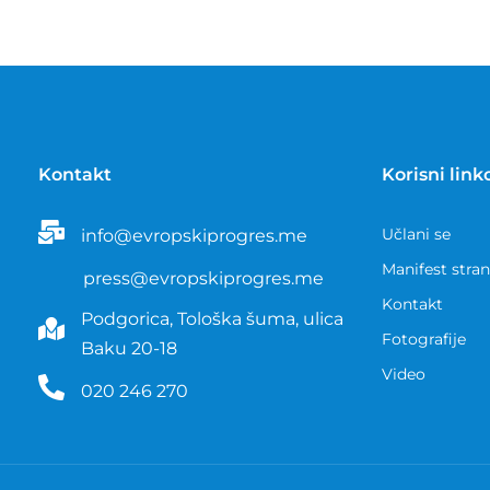
Kontakt
Korisni link
Učlani se
info@evropskiprogres.me
Manifest stra
press@evropskiprogres.me
Kontakt
Podgorica, Tološka šuma, ulica
Fotografije
Baku 20-18
Video
020 246 270