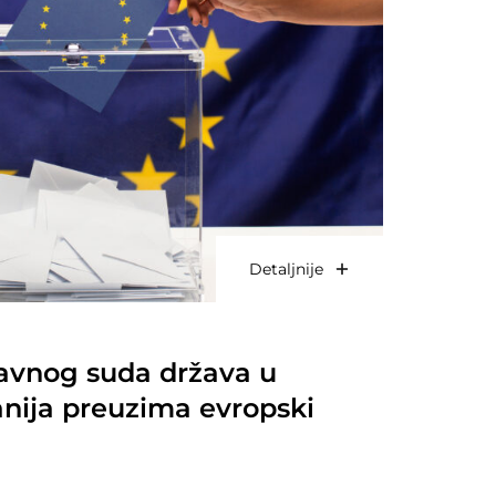
Detaljnije
avnog suda država u
anija preuzima evropski