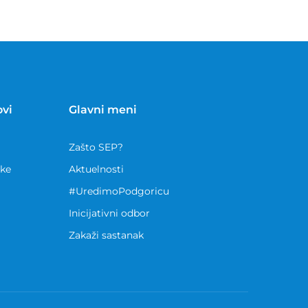
ovi
Glavni meni
Zašto SEP?
nke
Aktuelnosti
#UredimoPodgoricu
Inicijativni odbor
Zakaži sastanak