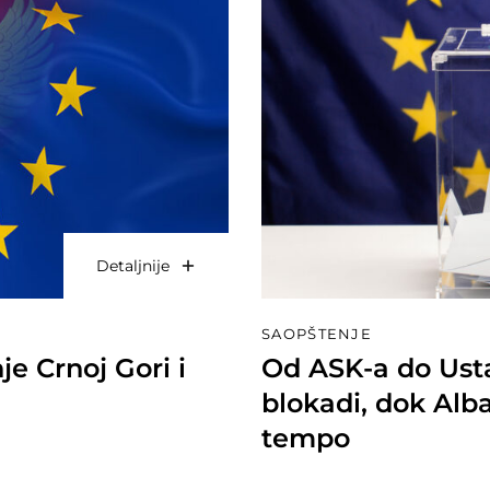
Detaljnije
SAOPŠTENJE
e Crnoj Gori i
Od ASK-a do Ust
blokadi, dok Alb
tempo