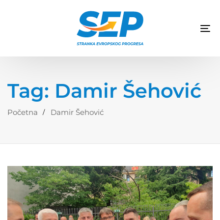
TO
NA
Tag: Damir Šehović
Početna
Damir Šehović