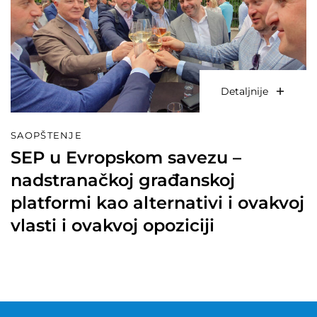
Detaljnije
SAOPŠTENJE
SEP u Evropskom savezu –
nadstranačkoj građanskoj
platformi kao alternativi i ovakvoj
vlasti i ovakvoj opoziciji