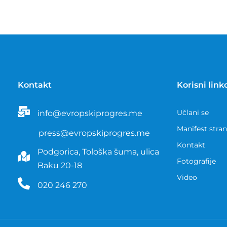
Kontakt
Korisni link
Učlani se
info@evropskiprogres.me
Manifest stra
press@evropskiprogres.me
Kontakt
Podgorica, Tološka šuma, ulica
Fotografije
Baku 20-18
Video
020 246 270