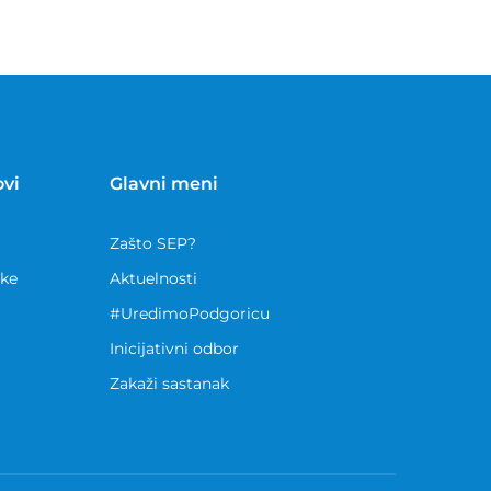
ovi
Glavni meni
Zašto SEP?
nke
Aktuelnosti
#UredimoPodgoricu
Inicijativni odbor
Zakaži sastanak