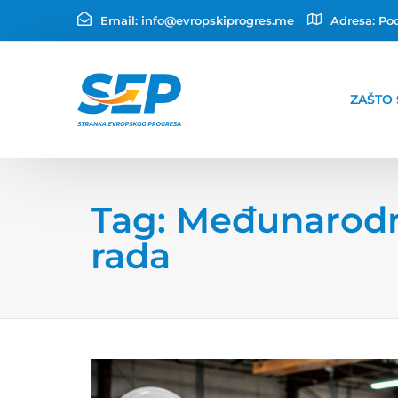
Email:
info@evropskiprogres.me
Adresa:
Pod
ZAŠTO 
Tag: Međunarodn
rada