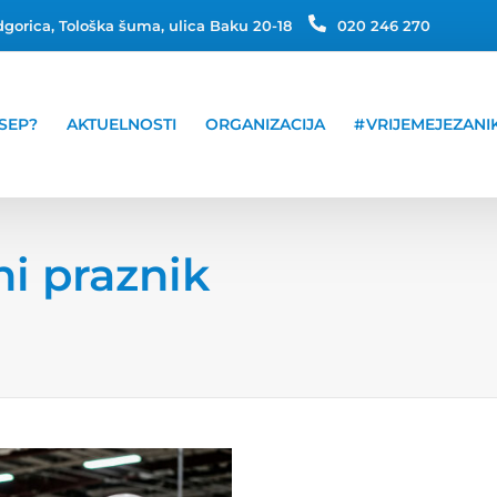
gorica, Tološka šuma, ulica Baku 20-18
020 246 270
SEP?
AKTUELNOSTI
ORGANIZACIJA
#VRIJEMEJEZANI
i praznik