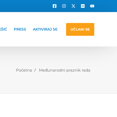
KŠIĆ
PRESS
AKTIVIRAJ SE
UČLANI SE
Početna
Međunarodni praznik rada