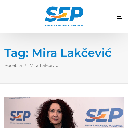
TO
NA
Tag: Mira Lakčević
Početna
Mira Lakčević