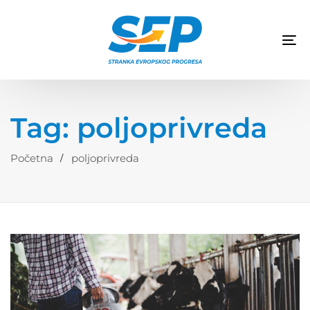
TO
NA
Tag: poljoprivreda
Početna
poljoprivreda