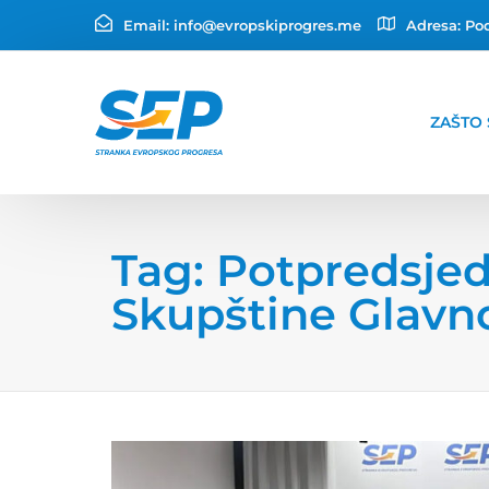
Email:
info@evropskiprogres.me
Adresa:
Pod
ZAŠTO 
Tag: Potpredsje
Skupštine Glavn