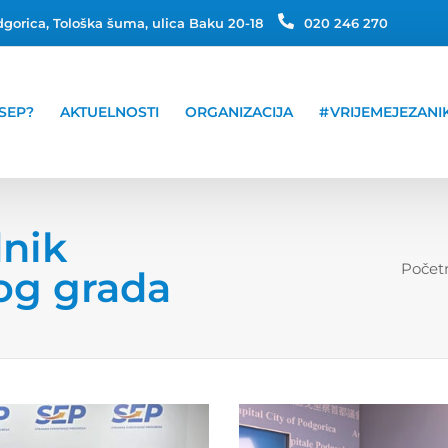
gorica, Tološka šuma, ulica Baku 20-18
020 246 270
SEP?
AKTUELNOSTI
ORGANIZACIJA
#VRIJEMEJEZANI
dnik
Počet
og grada