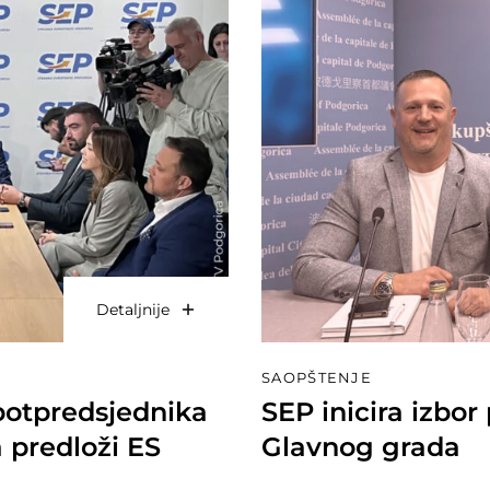
Detaljnije
SAOPŠTENJE
potpredsjednika
SEP inicira izbo
 predloži ES
Glavnog grada