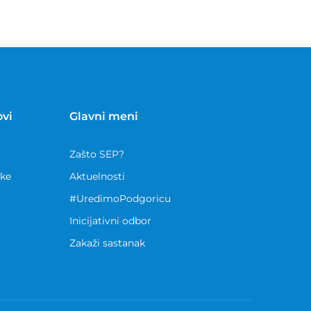
ovi
Glavni meni
Zašto SEP?
nke
Aktuelnosti
#UredimoPodgoricu
Inicijativni odbor
Zakaži sastanak