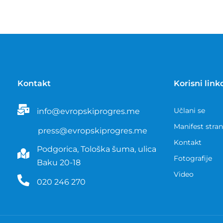
Kontakt
Korisni link
Učlani se
info@evropskiprogres.me
Manifest stra
press@evropskiprogres.me
Kontakt
Podgorica, Tološka šuma, ulica
Fotografije
Baku 20-18
Video
020 246 270