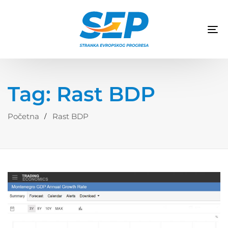
TO
NA
Tag: Rast BDP
Početna
Rast BDP