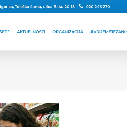
gorica, Tološka šuma, ulica Baku 20-18
020 246 270
SEP?
AKTUELNOSTI
ORGANIZACIJA
#VRIJEMEJEZANI