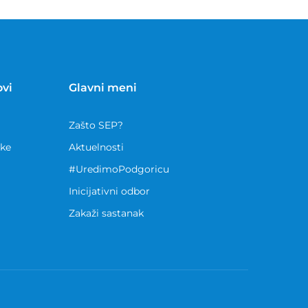
ovi
Glavni meni
Zašto SEP?
nke
Aktuelnosti
#UredimoPodgoricu
Inicijativni odbor
Zakaži sastanak