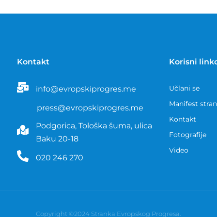
Kontakt
Korisni link
Učlani se
info@evropskiprogres.me
Manifest stra
press@evropskiprogres.me
Kontakt
Podgorica, Tološka šuma, ulica
Fotografije
Baku 20-18
Video
020 246 270
Copyright ©2024 Stranka Evropskog Progresa.