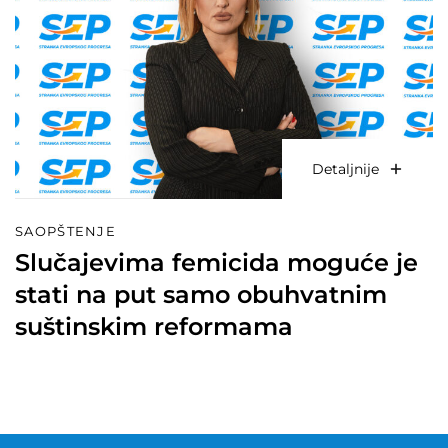
Detaljnije
SAOPŠTENJE
Slučajevima femicida moguće je
stati na put samo obuhvatnim
suštinskim reformama