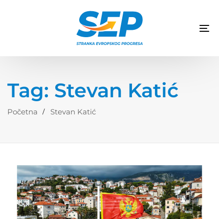
TO
NA
Tag: Stevan Katić
Početna
Stevan Katić