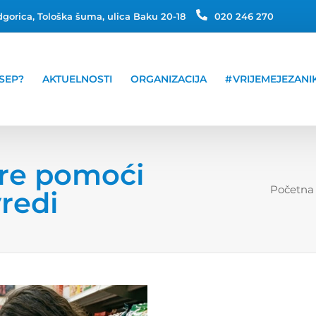
gorica, Tološka šuma, ulica Baku 20-18
020 246 270
SEP?
AKTUELNOSTI
ORGANIZACIJA
#VRIJEMEJEZANI
ere pomoći
Početna
vredi