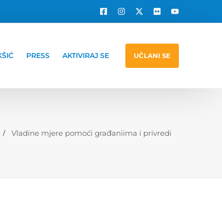
KŠIĆ
PRESS
AKTIVIRAJ SE
UČLANI SE
Vladine mjere pomoći građaniima i privredi