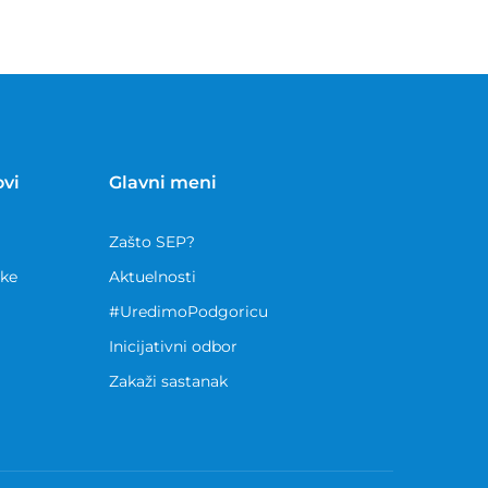
ovi
Glavni meni
Zašto SEP?
nke
Aktuelnosti
#UredimoPodgoricu
Inicijativni odbor
Zakaži sastanak