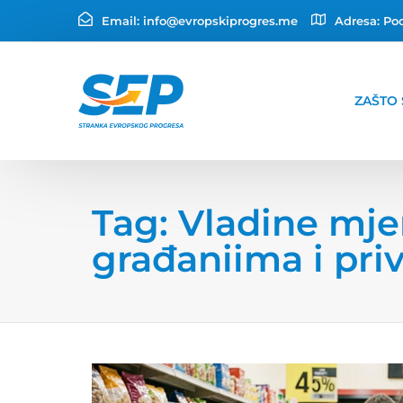
Email:
info@evropskiprogres.me
Adresa:
Pod
ZAŠTO 
Tag: Vladine mj
građaniima i pri