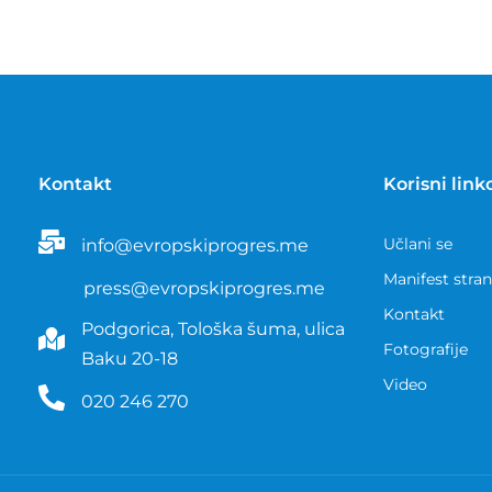
Kontakt
Korisni link
Učlani se
info@evropskiprogres.me
Manifest stra
press@evropskiprogres.me
Kontakt
Podgorica, Tološka šuma, ulica
Fotografije
Baku 20-18
Video
020 246 270