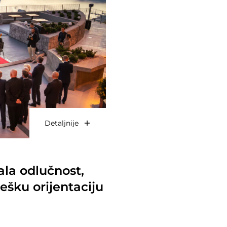
Detaljnije
la odlučnost,
tešku orijentaciju