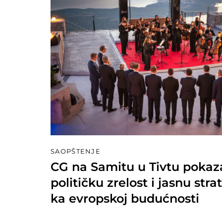
SAOPŠTENJE
CG na Samitu u Tivtu pokaza
političku zrelost i jasnu stra
ka evropskoj budućnosti