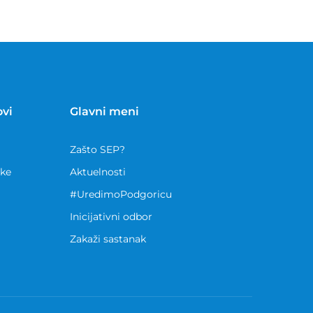
ovi
Glavni meni
Zašto SEP?
nke
Aktuelnosti
#UredimoPodgoricu
Inicijativni odbor
Zakaži sastanak