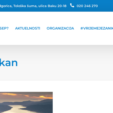
gorica, Tološka šuma, ulica Baku 20-18
020 246 270
SEP?
AKTUELNOSTI
ORGANIZACIJA
#VRIJEMEJEZANI
lkan