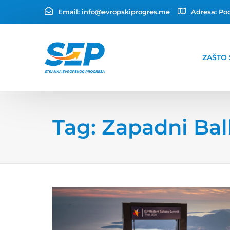
Email:
info@evropskiprogres.me
Adresa:
Pod
ZAŠTO 
Tag: Zapadni Ba