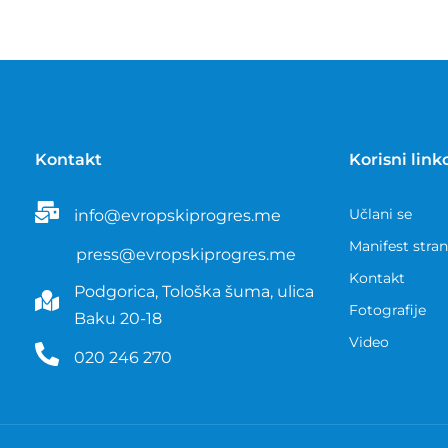
Kontakt
Korisni link
Učlani se
info@evropskiprogres.me
Manifest stra
press@evropskiprogres.me
Kontakt
Podgorica, Tološka šuma, ulica
Fotografije
Baku 20-18
Video
020 246 270