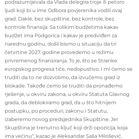
podrazumijevala da Vlada delegira troje ili petoro
ljudi koji bi u ime Odbora povjerenika vodili ovaj
grad. Dakle, bez skupštine, bez kontrole, bez
kontrole finansija. Sa tolikim budžetima kakav
budžet ima Podgorica i kakav je predviđen za
narednu godinu, došli bismo u situaciju da tri
četvrtine 2027. godine provedemo u režimu
privremenog finansiranja. To je, što se Stranke
evropskog progresa tiče, nedopustivo. I mi ćemo se
truditi da to ne dozvolimo, da izvučemo grad iz
blokade. Takođe ćemo se truditi da pronađemo
rješenje, u okviru zakona, u okviru Statuta Glavnog
grada, da deblokiramo grad, da u što hitnijem
postupku, po proceduri, zakonu i Statutu,
izaberemo novog predsjednika Skupštine. Jer
Skupština je trenutno ključ koji drži opozicija, koja
ima većinu“, kazao je Aleksandar Saša Milošević.