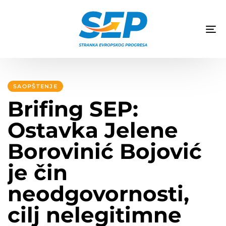
TO
NA
Author
Published
PUBLISHED
on:
IN:
SAOPŠTENJE
Brifing SEP:
Ostavka Jelene
Borovinić Bojović
je čin
neodgovornosti,
cilj nelegitimne