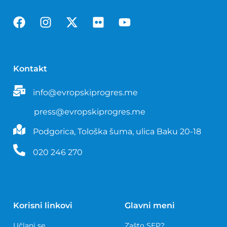
Kontakt
info@evropskiprogres.me
press@evropskiprogres.me
Podgorica, Tološka šuma, ulica Baku 20-18
020 246 270
Korisni linkovi
Glavni meni
Učlani se
Zašto SEP?