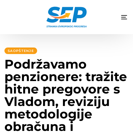
TO
NA
Author
Published
PUBLISHED
on:
IN:
SAOPŠTENJE
Podržavamo
penzionere: tražite
hitne pregovore s
Vladom, reviziju
metodologije
obračuna i