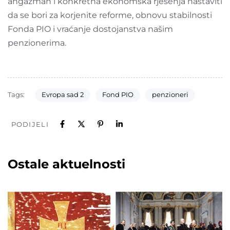
angažman i konkretna ekonomska rješenja nastaviti
da se bori za korjenite reforme, obnovu stabilnosti
Fonda PIO i vraćanje dostojanstva našim
penzionerima.
Tags:
Evropa sad 2
Fond PIO
penzioneri
PODIJELI
Ostale aktuelnosti