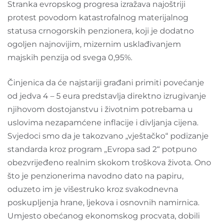
Stranka evropskog progresa izražava najoštriji
protest povodom katastrofalnog materijalnog
statusa crnogorskih penzionera, koji je dodatno
ogoljen najnovijim, mizernim usklađivanjem
majskih penzija od svega 0,95%.
Činjenica da će najstariji građani primiti povećanje
od jedva 4 – 5 eura predstavlja direktno izrugivanje
njihovom dostojanstvu i životnim potrebama u
uslovima nezapamćene inflacije i divljanja cijena.
Svjedoci smo da je takozvano „vještačko“ podizanje
standarda kroz program „Evropa sad 2“ potpuno
obezvrijeđeno realnim skokom troškova života. Ono
što je penzionerima navodno dato na papiru,
oduzeto im je višestruko kroz svakodnevna
poskupljenja hrane, ljekova i osnovnih namirnica.
Umjesto obećanog ekonomskog procvata, dobili