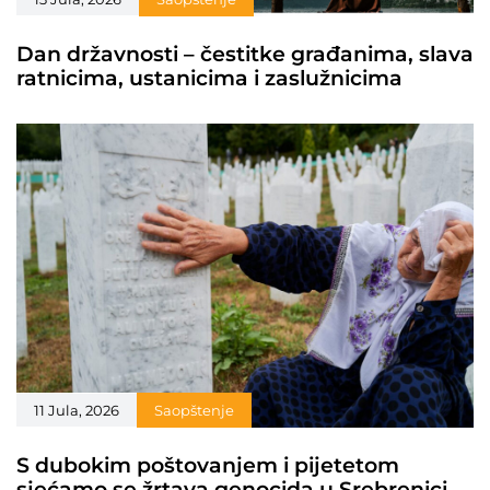
Dan državnosti – čestitke građanima, slava
ratnicima, ustanicima i zaslužnicima
11 Jula, 2026
Saopštenje
S dubokim poštovanjem i pijetetom
sjećamo se žrtava genocida u Srebrenici