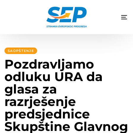
TO
NA
Author
Published
PUBLISHED
on:
IN:
SAOPŠTENJE
Pozdravljamo
odluku URA da
glasa za
razrješenje
predsjednice
Skupštine Glavnog