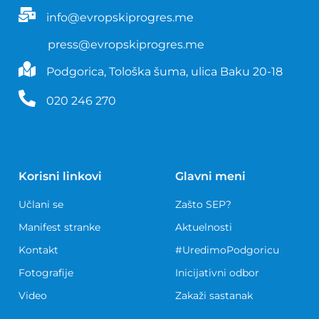
info@evropskiprogres.me
press@evropskiprogres.me
Podgorica, Tološka šuma, ulica Baku 20-18
020 246 270
Korisni linkovi
Glavni meni
Učlani se
Zašto SEP?
Manifest stranke
Aktuelnosti
Kontakt
#UredimoPodgoricu
Fotografije
Inicijativni odbor
Video
Zakaži sastanak