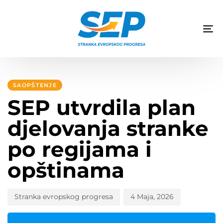
TO
NA
Author
Published
PUBLISHED
on:
IN:
SAOPŠTENJE
SEP utvrdila plan
djelovanja stranke
po regijama i
opštinama
Stranka evropskog progresa
4 Maja, 2026